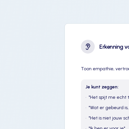
Erkenning v
Toon empathie, vertrou
Je kunt zeggen:
•
"
Het spijt me echt 
•
"
Wat er gebeurd is
•
"
Het is niet jouw sc
•
"
Ik ben er voor je
"