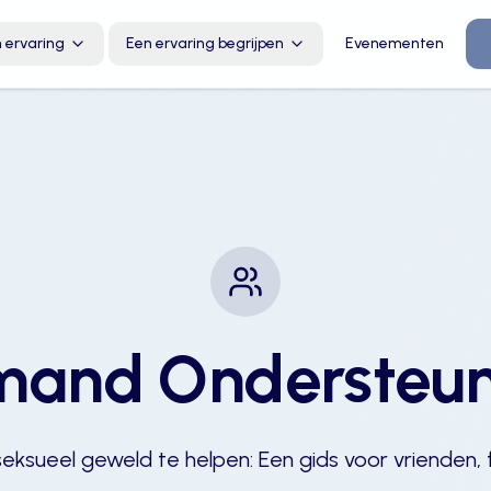
 ervaring
Een ervaring begrijpen
Evenementen
mand Ondersteu
eksueel geweld te helpen: Een gids voor vrienden,