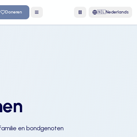
Doneren
🇳🇱
Nederlands
Animaties aan
nen
 familie en bondgenoten