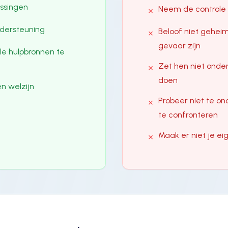
issingen
Neem de controle 
✗
dersteuning
Beloof niet geheim
✗
gevaar zijn
le hulpbronnen te
Zet hen niet onde
✗
doen
en welzijn
Probeer niet te o
✗
te confronteren
Maak er niet je e
✗