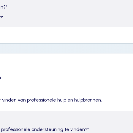
en?
"
?
"
n
 vinden van professionele hulp en hulpbronnen.
elp professionele ondersteuning te vinden?
"